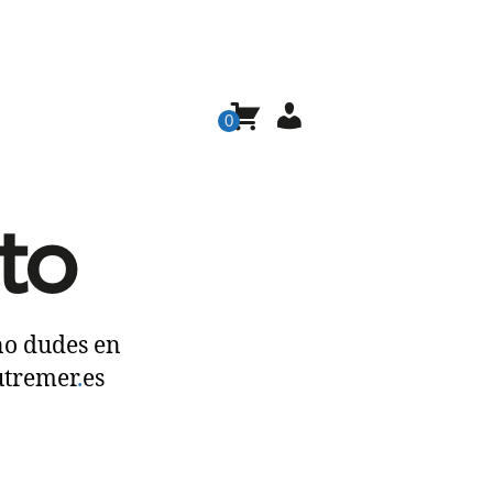
0
to
no dudes en
utremer
.
es