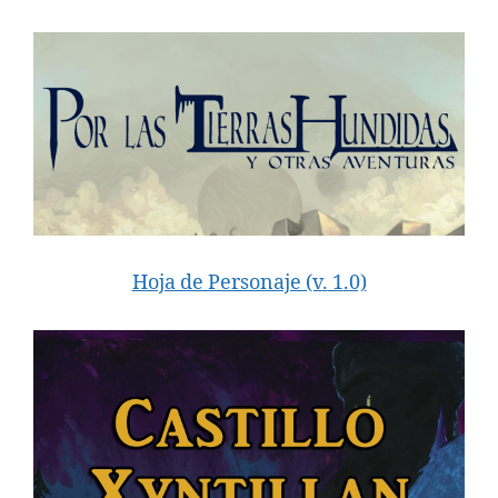
Hoja de Personaje (v
.
1
.
0)