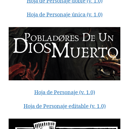
Hoja de Personaje doble (v
.
1
.
0)
Hoja de Personaje única (v
.
1
.
0)
Hoja de Personaje (v
.
1
.
0)
Hoja de Personaje editable (v
.
1
.
0)