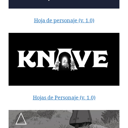
Hoja de personaje (v
.
1
.
0)
Hojas de Personaje (v
.
1
.
0)