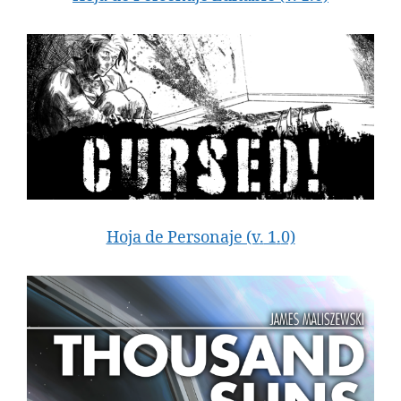
Hoja de Personaje (v
.
1
.
0)