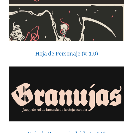
Hoja de Personaje (v
.
1
.
0)