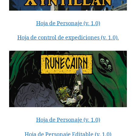
Hoja de Personaje (v
.
1
.
0)
Hoja de control de expediciones (v
.
1
.
0)
.
Hoja de Personaje (v
.
1
.
0)
Hoja de Personaje Editable (v
.
1
.
0)