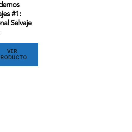
dernos
ajes #1:
nal Salvaje
€
VER
PRODUCTO