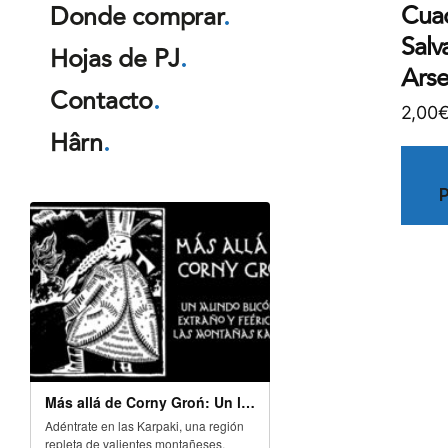
Cua
Donde comprar
.
Salv
Hojas de PJ
.
Arse
Contacto
.
2,00
Hârn
.