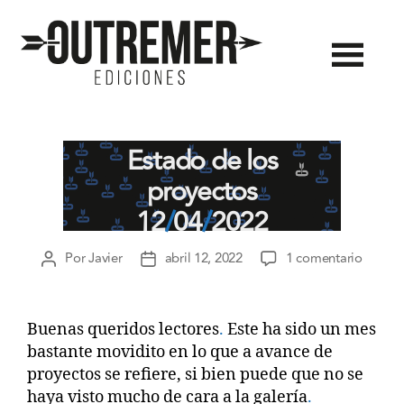
Outremer
Ediciones
Estado de los
proyectos
12
/
04
/
2022
en
Por
Javier
abril 12, 2022
1 comentario
Autor
Fecha
Estado
de
de
de
la
la
los
entrada
entrada
Buenas queridos lectores
.
Este ha sido un mes
proyec
bastante movidito en lo que a avance de
12
/
proyectos se refiere, si bien puede que no se
04
/
2022
haya visto mucho de cara a la galería
.