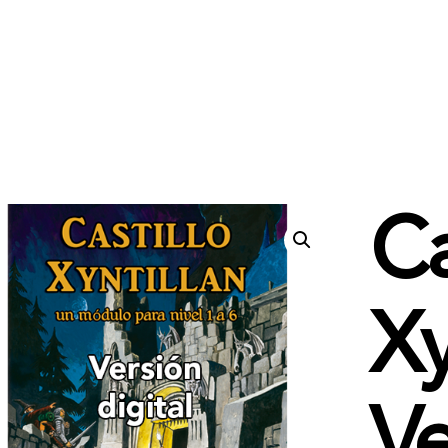
Ca
Xy
Ve