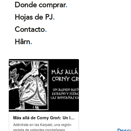
Donde comprar
.
Hojas de PJ
.
Contacto
.
Hârn
.
Descr