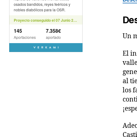
Des
Un m
El i
vall
gene
al t
los 
cont
¡esp
Adec
Cast