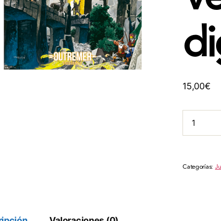
di
15,00
€
Castillo
Xyntillan
-
Versión
digital
Categorías:
Ju
cantidad
ipción
Valoraciones (0)