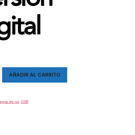
gital
AÑADIR AL CARRITO
egos de rol
,
OSR