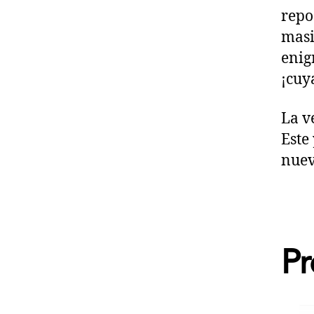
repo
masi
enig
¡cuy
La v
Este
nuev
Pr