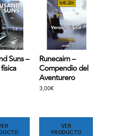
nd Suns –
Runecairn –
física
Compendio del
Aventurero
3,00
€
VER
VER
DUCTO
PRODUCTO