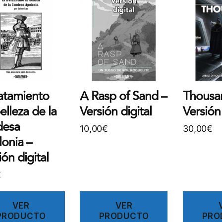
ratamiento
A Rasp of Sand –
Thousa
elleza de la
Versión digital
Versión 
desa
10,00
€
30,00
€
onia –
ión digital
€
VER
VER
PRODUCTO
PRODUCTO
PRO