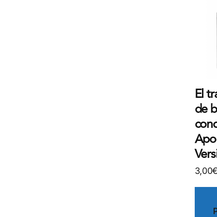
El t
de b
con
Apol
Vers
3,00