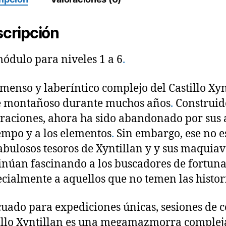
cripción
ódulo para niveles 1 a 6
.
nmenso y laberíntico complejo del Castillo Xy
e montañoso durante muchos años
.
Construido
raciones, ahora ha sido abandonado por sus a
iempo y a los elementos
.
Sin embargo, ese no es 
fabulosos tesoros de Xyntillan y y sus maquia
inúan fascinando a los buscadores de fortun
ecialmente a aquellos que no temen las histor
uado para expediciones únicas, sesiones de 
illo Xyntillan es una megamazmorra compleja y