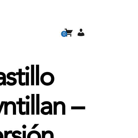
0
stillo
ntillan –
rsión