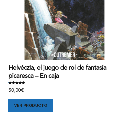
Helvéczia, el juego de rol de fantasía
picaresca – En caja
Valorado
.
50,00
€
con
5
00
de
5
VER PRODUCTO