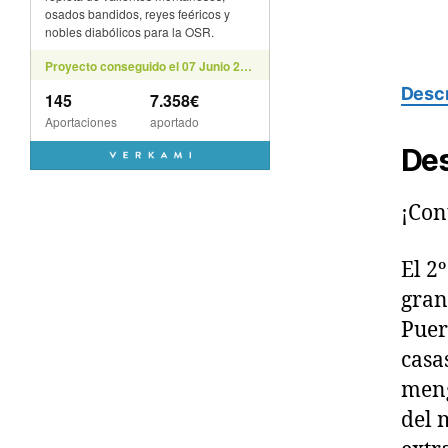
Descr
Des
¡Con
El 2
gran
Puer
casa
meng
del 