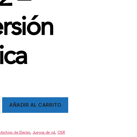
rsión
sica
AÑADIR AL CARRITO
 Archivo de Electro
,
Juegos de rol
,
OSR