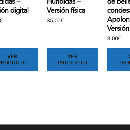
idas –
Hundidas –
de bell
ión digital
Versión física
condes
Apoloni
€
35,00
€
Versión 
3,00
€
VER
VER
PRODUCTO
PRODUCTO
PRO