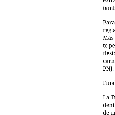
extr
tamb
Para
regl
Más 
te p
fies
carn
PNJ
.
Fina
La T
dent
de u