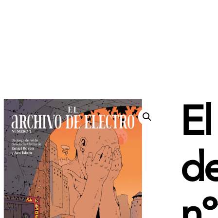
El
de
nº