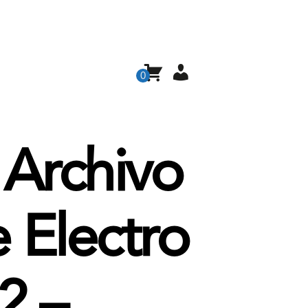
0
 Archivo
 Electro
2 –