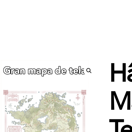
Hâ
M
Te