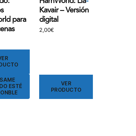
do:
HârnWorld: Lia
-
os
Kavair – Versión
rld para
digital
cenas
2,00
€
VER
DUCTO
ÍSAME
VER
DO ESTÉ
PRODUCTO
PONBLE