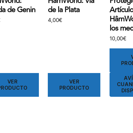
nWorld:
HârnWorld: Vía
Protegi
da de Genin
de la Plata
Artícul
HârnWo
€
4,00
€
los me
10,00
€
PRO
AV
VER
VER
CUAN
PRODUCTO
PRODUCTO
DIS