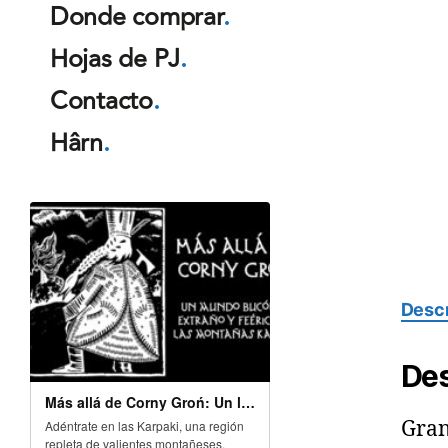
Donde comprar
.
Hojas de PJ
.
Contacto
.
Hârn
.
Descr
Des
Gran