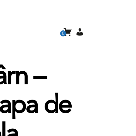
0
rn –
apa de
la