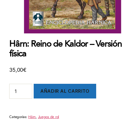
Hârn: Reino de Kaldor – Versión
física
35,00
€
Hârn:
AÑADIR AL CARRITO
Reino
de
Kaldor
-
Categorías:
Hârn
,
Juegos de rol
Versión
física