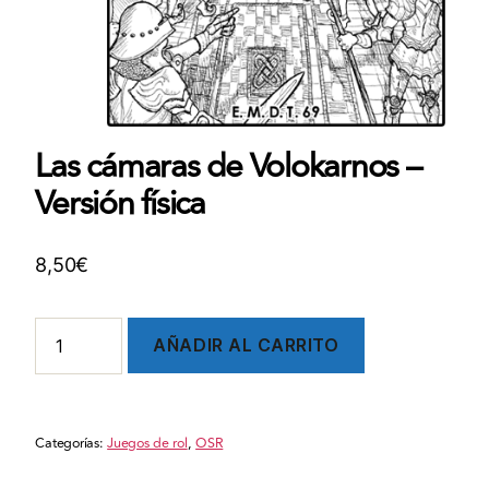
Las cámaras de Volokarnos –
Versión física
8,50
€
Las
AÑADIR AL CARRITO
cámaras
de
Volokarnos
-
Categorías:
Juegos de rol
,
OSR
Versión
física