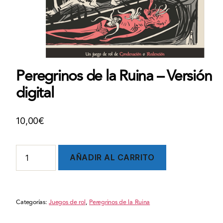
Peregrinos de la Ruina – Versión
digital
10,00
€
Peregrinos
AÑADIR AL CARRITO
de
la
Ruina
-
Categorías:
Juegos de rol
,
Peregrinos de la Ruina
Versión
digital