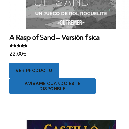
A Rasp of Sand – Versión física
Valorado
.
22,00
€
con
5
00
de
5
VER PRODUCTO
AVÍSAME CUANDO ESTÉ
DISPONBLE