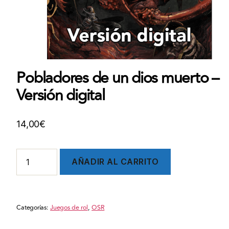
Pobladores de un dios muerto –
Versión digital
14,00
€
Pobladores
AÑADIR AL CARRITO
de
un
dios
muerto
Categorías:
Juegos de rol
,
OSR
-
Versión