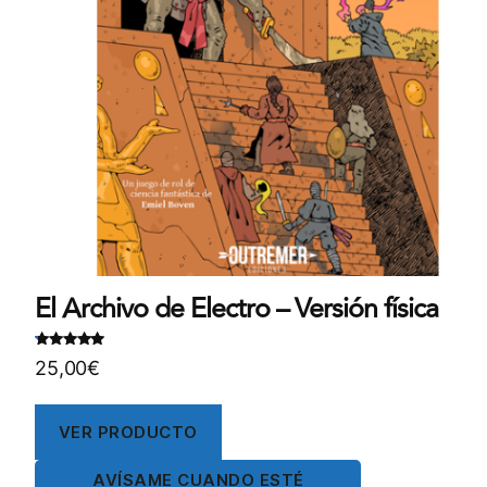
El Archivo de Electro – Versión física
Valorado
.
25,00
€
con
5
00
de
5
VER PRODUCTO
AVÍSAME CUANDO ESTÉ