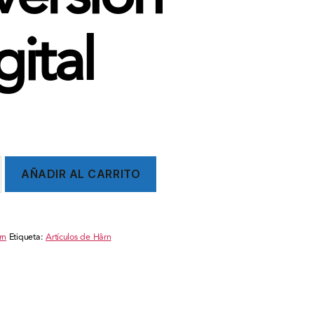
gital
:
AÑADIR AL CARRITO
rn
Etiqueta:
Artículos de Hârn