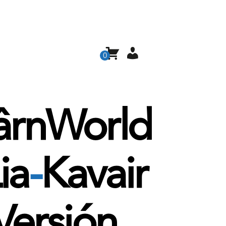
0
ârnWorld
Lia
-
Kavair
Versión