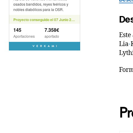
Des
Este
Lia
-
Lyth
Form
Pr