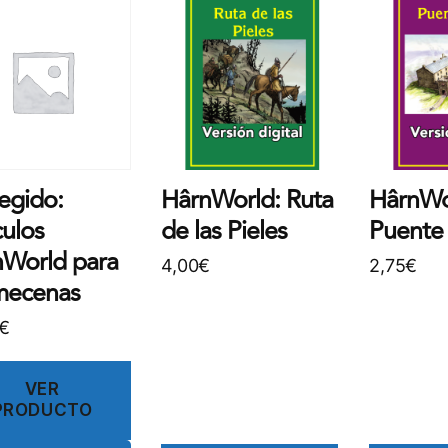
egido:
HârnWorld: Ruta
HârnWo
culos
de las Pieles
Puente
nWorld para
4,00
€
2,75
€
mecenas
€
VER
PRODUCTO