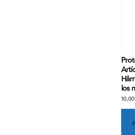
Prot
Artí
Hâr
los 
10,00