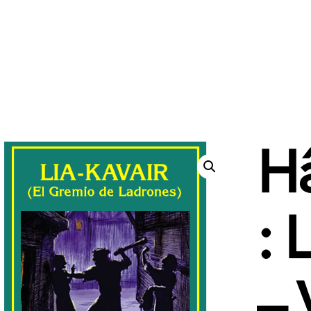
H
: 
– 