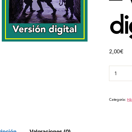
di
2,00
€
HârnWorld
Lia
-
Kavair
-
Versión
Categoría:
Hâ
digital
cantidad
ipción
Valoraciones (0)