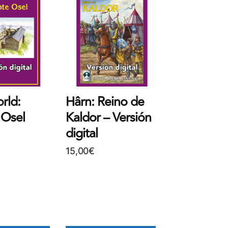
rld:
Hârn: Reino de
 Osel
Kaldor – Versión
digital
15,00
€