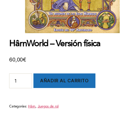
HârnWorld – Versión física
60,00
€
HârnWorld
AÑADIR AL CARRITO
-
Versión
física
cantidad
Categorías:
Hârn
,
Juegos de rol