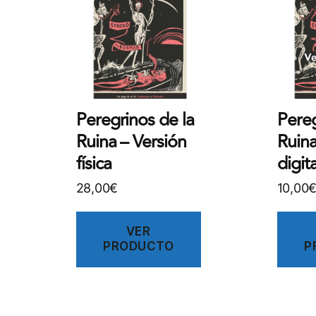
Peregrinos de la
Pereg
Ruina – Versión
Ruina
física
digita
28,00
€
10,00
VER
PRODUCTO
P