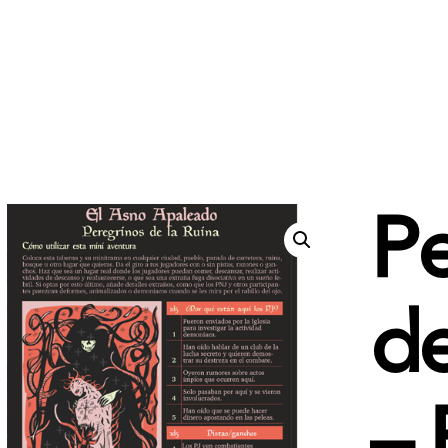
Pe
de
– 