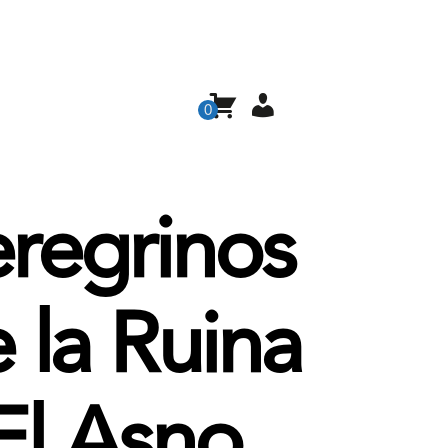
0
regrinos
 la Ruina
El Asno