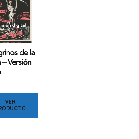
rinos de la
 – Versión
l
€
VER
RODUCTO