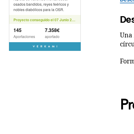
Des
Una 
círc
Form
Pr