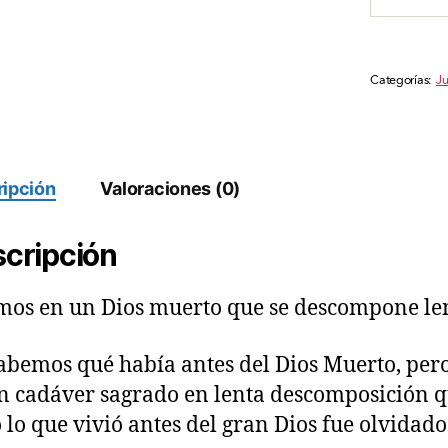
un
dios
muerto
Categorías:
Ju
-
Versión
física
cantidad
ipción
Valoraciones (0)
cripción
mos en un Dios muerto que se descompone l
abemos qué había antes del Dios Muerto, pero
n cadáver sagrado en lenta descomposición qu
 lo que vivió antes del gran Dios fue olvidad