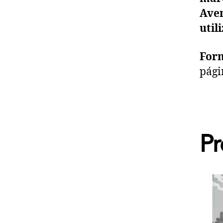
Aven
util
For
pági
Pr