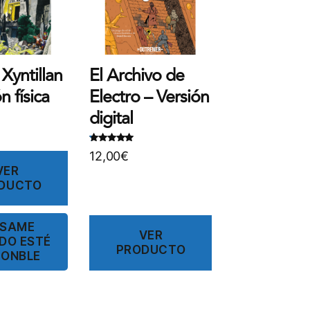
 Xyntillan
El Archivo de
n física
Electro – Versión
digital
Valorado
.
12,00
€
con
5
00
de
5
VER
DUCTO
ÍSAME
VER
DO ESTÉ
PRODUCTO
PONBLE