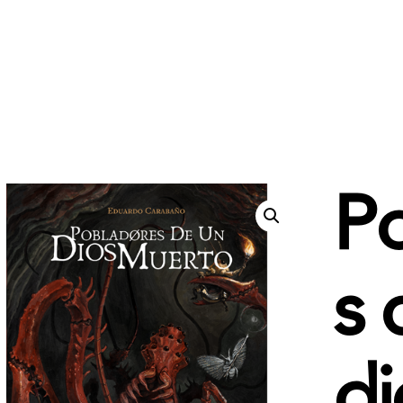
P
s 
di