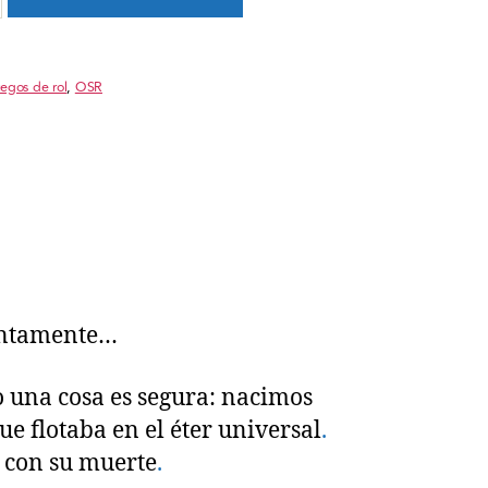
egos de rol
,
OSR
entamente…
 una cosa es segura: nacimos
e flotaba en el éter universal
.
o con su muerte
.