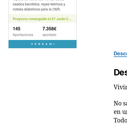
Descr
Des
Vivi
No s
en u
Todo