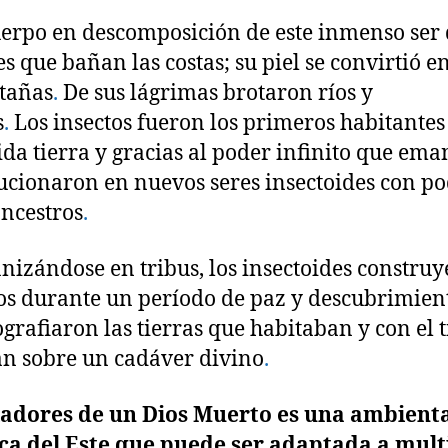
uerpo en descomposición de este inmenso ser 
 que bañan las costas; su piel se convirtió en l
tañas
.
De sus lágrimas brotaron ríos y
s
.
Los insectos fueron los primeros habitante
ida tierra y gracias al poder infinito que ema
ucionaron en nuevos seres insectoides con po
ancestros
.
nizándose en tribus, los insectoides construy
os durante un período de paz y descubrimien
ografiaron las tierras que habitaban y con el
an sobre un cadáver divino
.
adores de un Dios Muerto es una ambienta
a del Este que puede ser adaptada a mult