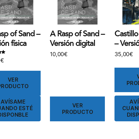
sp of Sand –
A Rasp of Sand –
Castillo
ión física
Versión digital
– Versió
10,00
€
35,00
€
o
0
€
de
VER
PRO
PRODUCTO
AVÍSAME
AV
VER
UANDO ESTÉ
CUAN
PRODUCTO
DISPONBLE
DIS