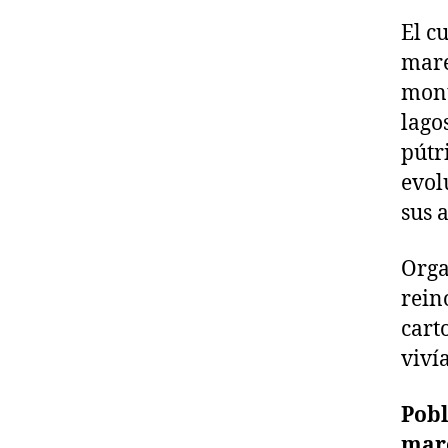
El c
mares
mon
lago
pútr
evol
sus 
Orga
rein
cart
viví
Pobl
marc