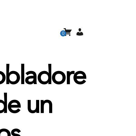
0
obladore
de un
os