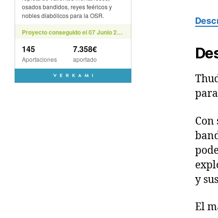
Descr
Des
Thud
para
Con 
band
pode
expl
y su
El m