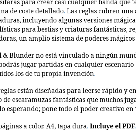
sitarás para crear casi cualquier banda que 
ema de coste detallado
.
Las reglas cubren una
duras, incluyendo algunas versiones mágica
dísticas para bestias y criaturas fantásticas, 
doras, un amplio sistema de poderes mágico
 & Blunder no está vinculado a ningún mundo 
podrás jugar partidas en cualquier escenario 
uidos los de tu propia invención
.
reglas están diseñadas para leerse rápido y 
o de escaramuzas fantásticas que muchos ju
do esperando; pone todo el poder creativo en
páginas a color, A4, tapa dura
.
Incluye el PDF
.