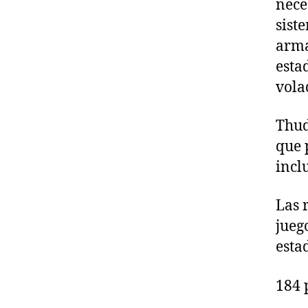
nece
sist
arma
esta
vola
Thud
que 
incl
Las 
jueg
esta
184 