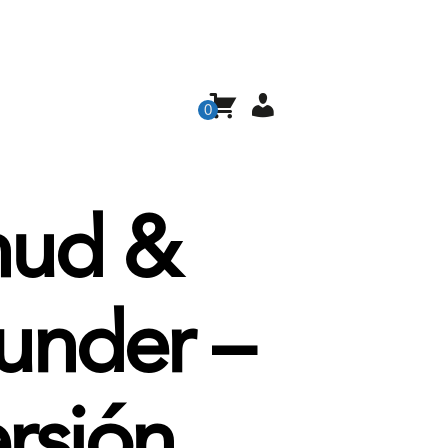
0
hud &
under –
rsión